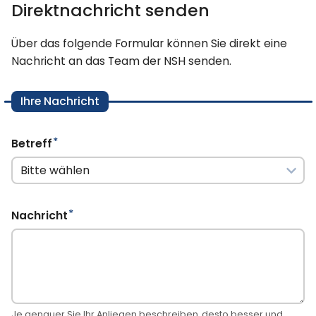
Direktnachricht senden
Über das folgende Formular können Sie direkt eine
Nachricht an das Team der NSH senden.
Ihre Nachricht
*
Pflichtfeld
Betreff
*
Pflichtfeld
Nachricht
Je genauer Sie Ihr Anliegen beschreiben, desto besser und